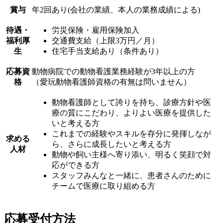
賞与
年2回あり(会社の業績、本人の業務成績による)
待遇・
労災保険・雇用保険加入
福利厚
交通費支給（上限3万円／月）
生
住宅手当支給あり（条件あり）
応募資
動物病院での動物看護業務経験が3年以上の方
格
（愛玩動物看護師資格の有無は問いません）
動物看護師として誇りを持ち、診療方針や医
療の質にこだわり、よりよい医療を提供した
いと考える方
これまでの経験やスキルを存分に発揮しなが
求める
ら、さらに成長したいと考える方
人材
動物や飼い主様へ寄り添い、明るく笑顔で対
応ができる方
スタッフみんなと一緒に、患者さんのために
チームで医療に取り組める方
応募受付方法