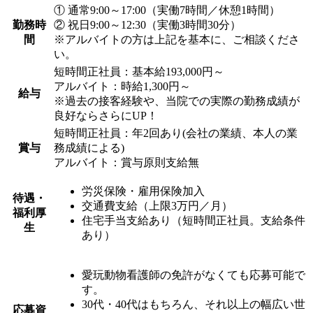
① 通常9:00～17:00（実働7時間／休憩1時間）
勤務時
② 祝日9:00～12:30（実働3時間30分）
間
※アルバイトの方は上記を基本に、ご相談くださ
い。
短時間正社員：基本給193,000円～
アルバイト：時給1,300円～
給与
※過去の接客経験や、当院での実際の勤務成績が
良好ならさらにUP！
短時間正社員：年2回あり(会社の業績、本人の業
賞与
務成績による)
アルバイト：賞与原則支給無
労災保険・雇用保険加入
待遇・
交通費支給（上限3万円／月）
福利厚
住宅手当支給あり（短時間正社員。支給条件
生
あり）
愛玩動物看護師の免許がなくても応募可能で
す。
30代・40代はもちろん、それ以上の幅広い世
応募資