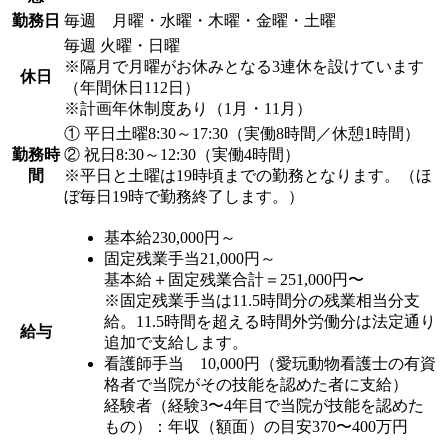
勤務日
毎週 月曜・水曜・木曜・金曜・土曜
毎週 火曜・日曜
※隔月で月曜がお休みとなる3連休を設けています
休日
（年間休日112日）
※計画年休制度あり（1月・11月）
① 平日土曜8:30～17:30（実働8時間／休憩1時間）
勤務時
② 祝日8:30～12:30（実働4時間）
間
※平日と土曜は19時頃までの勤務となります。（ほ
ぼ毎日19時で勤務終了します。）
基本給230,000円～
固定残業手当21,000円～
基本給＋固定残業合計＝251,000円〜
※固定残業手当は11.5時間分の残業相当分支
給。11.5時間を超える時間外労働分は法定通り
給与
追加で支給します。
看護師手当 10,000円（愛玩動物看護士の有資
格者で当院がその技能を認めた者に支給）
経験者（経験3〜4年目で当院が技能を認めた
もの）：年収（額面）の目安370〜400万円